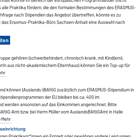
halt konnte im Bereich der europäischen Programmländer (nicht
ets alle Praktika fördern, die den formalen Bestimmungen des ERASMUS-
hfrage nach Stipendien das Angebot übertreffen, könnte es zu
ft das Erasmus-Praktika-Büro Sachsen-Anhalt eine Auswahl nach
iten
ruppe gehören (schwerbehindert, chronisch krank, mit Kind(ern),
erIn aus nicht-akademischem Elternhaus) können Sie ein Top-up für
ehr
 und können (Auslands-)BAföG zusätzlich zum ERASMUS-Stipendium in
ipendienprogrammen der EU bleiben bis ca. 400 im
nd werden ansonsten auf das Einkommen angerechnet. Bitte
 BAföG-Amt bzw. bei Herrn Müller vom AuslandsBAföGAmt in Halle
Mehr
seinrichtung:
hren Praktikant*innen ein Entgelt oder gewähren andere Leistungen