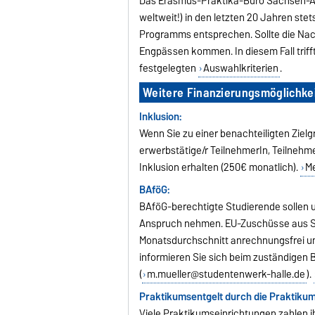
Das Erasmus-Praktika-Büro Sachsen-An
weltweit!) in den letzten 20 Jahren st
Programms entsprechen. Sollte die Nac
Engpässen kommen. In diesem Fall trif
festgelegten
Auswahlkriterien
.
Weitere Finanzierungsmöglichke
Inklusion:
Wenn Sie zu einer benachteiligten Zielg
erwerbstätige/r TeilnehmerIn, Teilnehm
Inklusion erhalten (250€ monatlich).
M
BAföG:
BAföG-berechtigte Studierende sollen
Anspruch nehmen. EU-Zuschüsse aus St
Monatsdurchschnitt anrechnungsfrei u
informieren Sie sich beim zuständigen
(
m.mueller@studentenwerk-halle.de
).
Praktikumsentgelt durch die Praktikum
Viele Praktikumseinrichtungen zahlen i