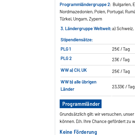
Programmländergruppe 2
: Bulgarien, 
Nordmazedonien, Polen, Portugal, Rumä
Türkei, Ungarn, Zypern
3. Ländergruppe Weltweit:
a) Schweiz, 
Stipendiensätze:
PLG 1
25€ / Tag
PLG 2
23€ / Tag
WW a) CH, UK
25€ / Tag
WW b) alle übrigen
23,33€ / Tag
Länder
Programmländer
Grundsätzlich gilt: wir versuchen, unse
können. D.h. Ihre Chance gefördert zu w
Keine Förderung