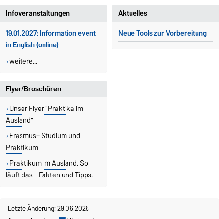
Erasmus-Praktika Sachsen-
Infoveranstaltungen
Aktuelles
Anhalt
Otto-von-Guericke-Universität
19.01.2027: Information event
Neue Tools zur Vorbereitung
Magdeburg
in English (online)
Universitätsplatz 2
39106 Magdeburg
weitere...
Angela Wittkamp
Gebäude 01, Raum 106
Flyer/Broschüren
+49 391 67-58778
Unser Flyer "Praktika im
angela.wittkamp@ovgu.de
Ausland"
Anreise
Erasmus+ Studium und
Praktikum
Praktikum im Ausland. So
läuft das - Fakten und Tipps.
Letzte Änderung: 29.06.2026