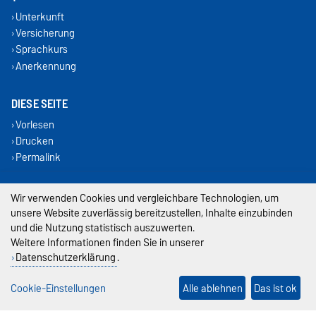
Unterkunft
Versicherung
Sprachkurs
Anerkennung
DIESE SEITE
Vorlesen
Drucken
Permalink
Impressum
Wir verwenden Cookies und vergleichbare Technologien, um
unsere Website zuverlässig bereitzustellen, Inhalte einzubinden
Datenschutz
und die Nutzung statistisch auszuwerten.
Weitere Informationen finden Sie in unserer
Barrierefreiheit
Datenschutzerklärung
.
Cookie-Einstellungen
Cookie-Einstellungen
Alle ablehnen
Das ist ok
Sitemap