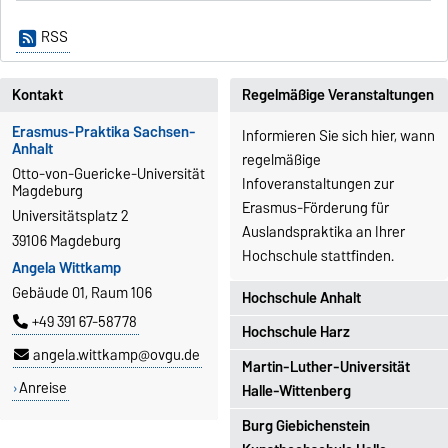
RSS
Kontakt
Regelmäßige Veranstaltungen
Erasmus-Praktika Sachsen-
Informieren Sie sich hier, wann
Anhalt
regelmäßige
Otto-von-Guericke-Universität
Infoveranstaltungen zur
Magdeburg
Erasmus-Förderung für
Universitätsplatz 2
Auslandspraktika an Ihrer
39106 Magdeburg
Hochschule stattfinden.
Angela Wittkamp
Gebäude 01, Raum 106
Hochschule Anhalt
+49 391 67-58778
Hochschule Harz
1-2x/ Jahr; jeweils in
angela.wittkamp@ovgu.de
Bernburg, Dessau & Köthen
Martin-Luther-Universität
Wernigerode: 1x / Semester
Anreise
Halle-Wittenberg
(Career Service)
Halberstadt: 1x / Jahr im
Burg Giebichenstein
im Mai zum International
SoSe (Studiengang EVM);