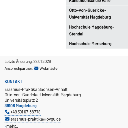
Kunsthochschule Halle
Day
mit Erfahrungsberichten
Monatliche
Otto-von-Guericke-
siehe MLU
Sprechstunde
jeden 3.
Universität Magdeburg
Donnerstag im Monat
Hochschule Magdeburg-
Infoveranstaltung 1x/
von 16-18 Uhr
Stendal
Semester mit
Erfahrungsberichten (offen
Hochschule Merseburg
Ferndurst und
Spezielle Infoveranstaltungen
für HS-MD)
Wissensweh
: 4-6x/
Jahr
an der MLU:
siehe MLU
berichten
für Jurastudierende: 1x/
Letzte Änderung: 22.01.2026
Studierende beider
Semester (Erasmus-Büro der
Ansprechpartner:
Webmaster
Magdeburger Hochschulen
juristischen Fakultät)
von
für Medizinstudierende: 1x/
KONTAKT
ihren Auslandsaufenthalten
Jahr im WS
Erasmus-Praktika Sachsen-Anhalt
(Erasmuskoordinator Prof.
Otto-von-Guericke-Universität Magdeburg
Universitätsplatz 2
Neumann)
39106 Magdeburg
+49 391 67-58778
erasmus-praktika@ovgu.de
mehr…