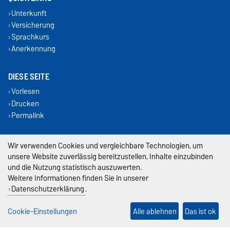
Unterkunft
Versicherung
Sprachkurs
Anerkennung
DIESE SEITE
Vorlesen
Drucken
Permalink
Impressum
Wir verwenden Cookies und vergleichbare Technologien, um
unsere Website zuverlässig bereitzustellen, Inhalte einzubinden
Datenschutz
und die Nutzung statistisch auszuwerten.
Weitere Informationen finden Sie in unserer
Barrierefreiheit
Datenschutzerklärung
.
Cookie-Einstellungen
Cookie-Einstellungen
Alle ablehnen
Das ist ok
Sitemap