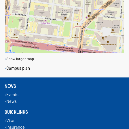
Show larger map
Campus plan
NEWS
Events
News
QUICKLINKS
Visa
Insurance