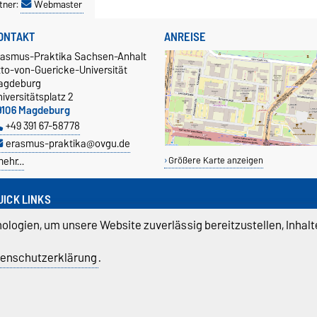
tner:
Webmaster
ONTAKT
ANREISE
rasmus-Praktika Sachsen-Anhalt
tto-von-Guericke-Universität
agdeburg
iversitätsplatz 2
9106 Magdeburg
+49 391 67-58778
erasmus-praktika@ovgu.de
mehr…
Größere Karte anzeigen
UICK LINKS
nterkunft
logien, um unsere Website zuverlässig bereitzustellen, Inhalt
ersicherung
prachkurs
enschutzerklärung
.
Anerkennung
atenschutz
Barrierefreiheit
Cookie-Einstel