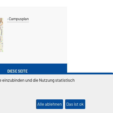
Campusplan
DIESE SEITE
Vorlesen
e einzubinden und die Nutzung statistisch
Drucken
Permalink
Alle ablehnen
Das ist ok
lungen
Sitemap