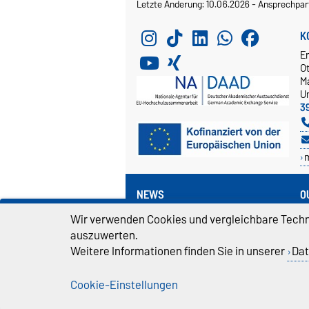
Letzte Änderung: 10.06.2026
-
Ansprechpar
K
E
O
M
Un
3
NEWS
Q
Aktuelles
U
Wir verwenden Cookies und vergleichbare Techno
Infoveranstaltungen
V
auszuwerten.
S
Weitere Informationen finden Sie in unserer
Dat
Cookie-Einstellungen
Impressum
D