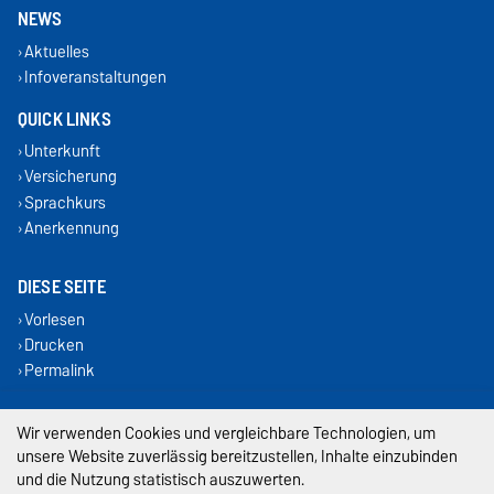
NEWS
Aktuelles
Infoveranstaltungen
QUICK LINKS
Unterkunft
Versicherung
Sprachkurs
Anerkennung
DIESE SEITE
Vorlesen
Drucken
Permalink
Impressum
Wir verwenden Cookies und vergleichbare Technologien, um
unsere Website zuverlässig bereitzustellen, Inhalte einzubinden
Datenschutz
und die Nutzung statistisch auszuwerten.